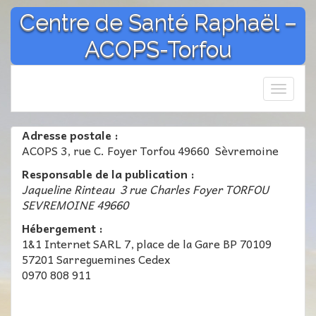
Aller
Centre de Santé Raphaël –
au
contenu
ACOPS-Torfou
Affich
la
navigat
Adresse postale :
ACOPS 3, rue C. Foyer Torfou 49660 Sèvremoine
Responsable de la publication :
Jaqueline Rinteau 3 rue Charles Foyer TORFOU
SEVREMOINE 49660
Hébergement :
1&1 Internet SARL 7, place de la Gare BP 70109
57201 Sarreguemines Cedex
0970 808 911