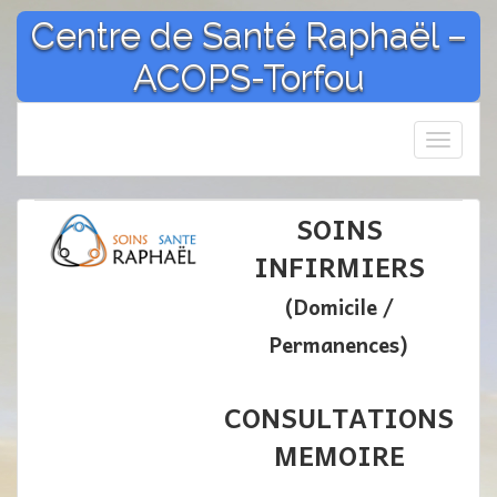
Aller
Centre de Santé Raphaël –
au
contenu
ACOPS-Torfou
Affich
la
navigat
SOINS
INFIRMIERS
(Domicile /
Permanences)
CONSULTATIONS
MEMOIRE